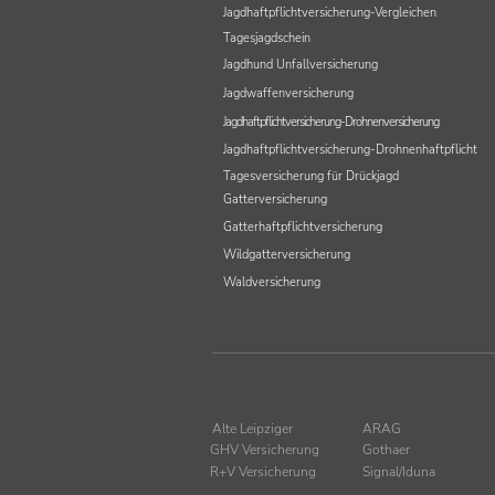
Jagdhaftpflichtversicherung-Vergleichen
Tagesjagdschein
Jagdhund Unfallversicherung
Jagdwaffenversicherung
Jagdhaftpflichtversicherung-Drohnenversicherung
Jagdhaftpflichtversicherung-Drohnenhaftpflicht
Tagesversicherung für Drückjagd
Gatterversicherung
Gatterhaftpflichtversicherung
Wildgatterversicherung
Waldversicherung
Alte Leipziger
ARAG
GHV Versicherung
Gothaer
R+V Versicherung
Signal/Iduna