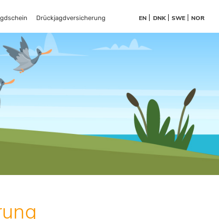
agdschein
Drückjagdversicherung
EN
DNK
SWE
NOR
rung