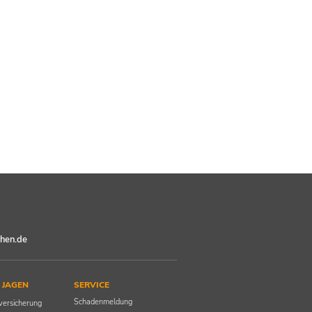
chen.de
 JAGEN
SERVICE
Schadenmeldung
tversicherung