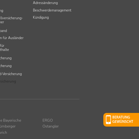
Adressänderung
Beschwerdemanagement
ng
Kündigung
llversicherung-
ner
Maklerportal - Login
band
Maklerportal
n für Ausländer
für
thalte
icherung
icherung
-Versicherung
rsicherung
BERATUNG
ie Bayerische
ERGO
GEWÜNSCHT
ürnberger
Ostangler
urich