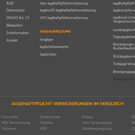
AGB
Inter Jagdhaftpflichtversicherung
Jagdhaftpflicht
Datenschutz
JagdmaXX Jagdhaftpflichtversicherung
Jagdversicheru
Jagdhund-Unfa
DSGVO Art. 13
VHV Jagdhaftpflichtversicherung
Vergleichsrech
Bildquellen
Landesjagdver
JAGDAUSBILDUNG
Erstinformation
Tagesjagdschei
Jungjäger
Kontakt
Bestätigungen 
Jagdscheinanwärter
Auslandsaufen
Jagdschüler
Drückjagdvers
Treibjagd-Vers
Bewegungsjagd
Drückjagd-Ve
JAGDHAFTPFLICHT VERSICHERUNGEN IM VERGLEICH
Concordia
Continentale
Dialog
D
HDI Versicherung
Helvetia
Inter Versicherung
N
Uelzener
VPV
Württembergische
Z